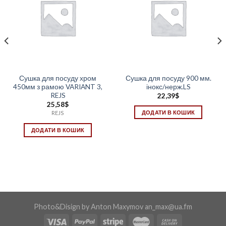
Сушка для посуду хром
Сушка для посуду 900 мм.
450мм з рамою VARIANT 3,
інокс/нерж.LS
REJS
22,39
$
25,58
$
ДОДАТИ В КОШИК
REJS
ДОДАТИ В КОШИК
Photo&Disign by Anton Maxymov an_max@ua.fm