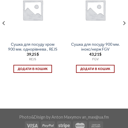
Сушка для посуду хром
Сушка для посуду 900 мм.
900 мм. однорівнева , REJS
інокс/нерж FGV
39,25
$
43,21
$
REJS
FGV
ДОДАТИ В КОШИК
ДОДАТИ В КОШИК
Photo&Disign by Anton Maxymov an_max@ua.fm