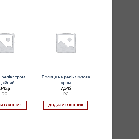
а релінг хром
Полиця на релінг кутова
двійний
хром
0,43
$
7,54
$
DC
DC
И В КОШИК
ДОДАТИ В КОШИК