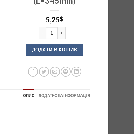
(L=345mm)
5,25
$
Тримач для келихів подвійний (L=345mm) кіл
ДОДАТИ В КОШИК
ОПИС
ДОДАТКОВА ІНФОРМАЦІЯ