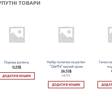
УПУТНІ ТОВАРИ
Набір поличок на релінг
Гачок н
Порізка релінга
“Gieffe” малий хром
по
0,23
$
26,53
$
GIEFFE
ДОДАТИ В КОШИК
ДОДАТИ В КОШИК
ДОДАТ