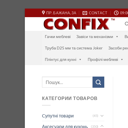
Skip
ПР. БАЖАНА, 3А
CONTACT
09:0
to
content
Гачки меблеві
Завіси та механізми
В
Труба D25 мм та система Joker
Засоби ре
Плінтус для кухні
Профілі меблеві
Шукати:
КАТЕГОРИИ ТОВАРОВ
Cупутні товари
(45)
Аксесуари для кухонь
(350)