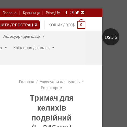
Головна
Крамниця
Prise_UA
0
ІЙТИ / РЕЄСТРАЦІЯ
КОШИК /
0,00
$
Аксесуари для шаф
USD $
а
Кріплення до полок
Головна
/
Аксесуари для кухонь
/
Релінг хром
Тримач для
келихів
подвійний