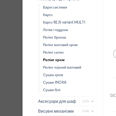
Барні системи
Карго
Карго REJS variant MULTI
Лотки і піддони
Релінг бронза
Релінг матовий хром
Релінг сатин
Релінг хром
Релінг чорний матовий
Сушка хром
Сушки INOXA
Сушки білі
D
Аксесуари для шаф
(125)
Висувні механізми
(136)