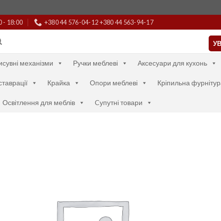
0 - 18:00
+380 44 576-04-12 +380 44 563-94-17
УВ
исувні механізми
Ручки меблеві
Аксесуари для кухонь
ставрації
Крайка
Опори меблеві
Кріпильна фурнітур
Освітлення для меблів
Cупутні товари