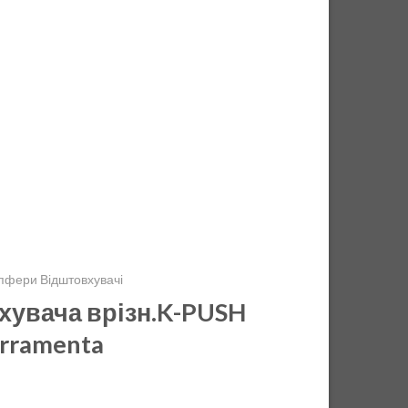
пфери Відштовхувачі
хувача врізн.K-PUSH
erramenta