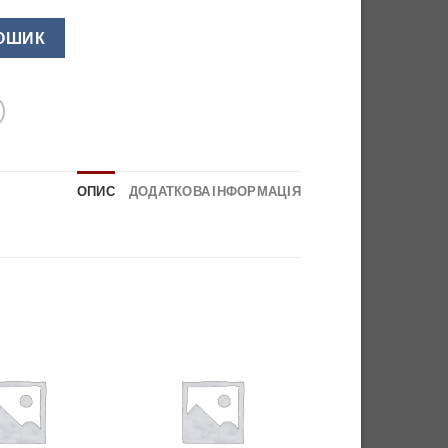
увача врізн.K-PUSH TECH,сірий,Italiana Ferramenta кількість
КОШИК
ОПИС
ДОДАТКОВА ІНФОРМАЦІЯ