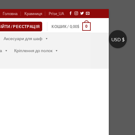
Головна
Крамниця
Prise_UA
0
ІЙТИ / РЕЄСТРАЦІЯ
КОШИК /
0,00
$
Аксесуари для шаф
USD $
а
Кріплення до полок