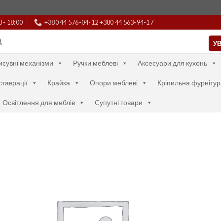
0 - 18:00
+380 44 576-04-12 +380 44 563-94-17
УВ
исувні механізми
Ручки меблеві
Аксесуари для кухонь
ставрації
Крайка
Опори меблеві
Кріпильна фурнітур
Освітлення для меблів
Cупутні товари