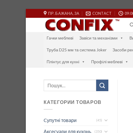
Skip
ПР. БАЖАНА, 3А
CONTACT
09:0
to
content
Гачки меблеві
Завіси та механізми
В
Труба D25 мм та система Joker
Засоби ре
Плінтус для кухні
Профілі меблеві
Шукати:
КАТЕГОРИИ ТОВАРОВ
Cупутні товари
(45)
Аксесуари для кухонь
(350)