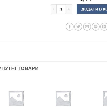
Тримач накл.L-37мм для відштовх
ДОДАТИ В 
УПУТНІ ТОВАРИ