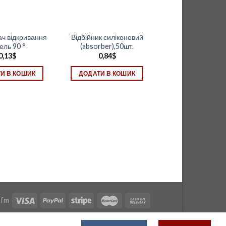
ч відкривання
Відбійник силіконовий
ель 90 °
(absorber),50шт.
0,13
$
0,84
$
И В КОШИК
ДОДАТИ В КОШИК
.fm