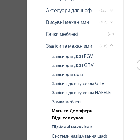
Аксесуари для шаф
(125)
Висувні механізми
(136)
Гачки меблеві
(67)
Завіси та механізми
(205)
Завіси для ДСП FGV
Завіси для ДСП GTV
Завіси для скла
Завіси з дотягувачем GTV
Завіси з дотягувачем HAFELE
Замки меблеві
Магніти Демпфери
Відштовхувачі
Підйомні механізми
Системи навішування шаф