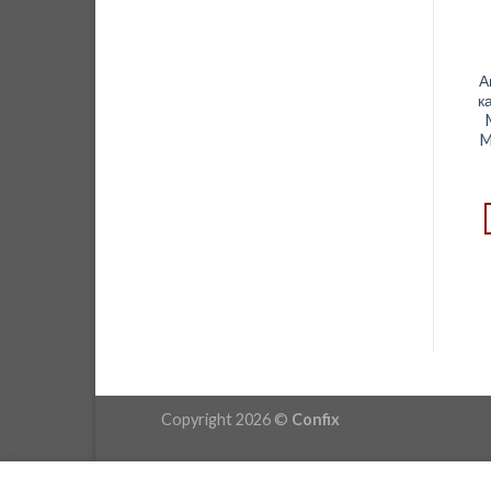
Зворотня планка
Фіксатор двері
А
магнітного
меблевий HAFELE
к
відштовхувача
244.01.903
M
0,25
$
0,50
$
Ответная планка для
ДОДАТИ В КОШИК
магнитного механизма
PushToOpen на стеклянную
дверь
ДОДАТИ В КОШИК
Copyright 2026 ©
Confix