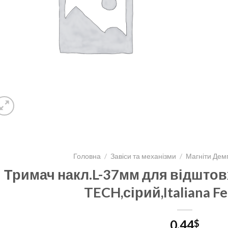
Головна
/
Завіси та механізми
/
Магніти Дем
Тримач накл.L-37мм для відштов
TECH,сірий,Italiana F
0,44
$