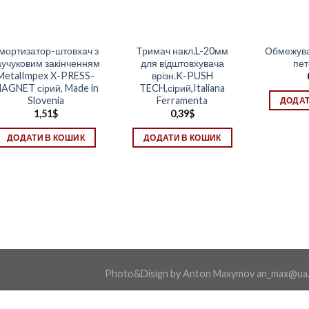
мортизатор-штовхач з
Тримач накл.L-20мм
Обмежува
аучуковим закінченням
для відштовхувача
пет
MetalImpex X-PRESS-
врізн.K-PUSH
AGNET сірий, Made in
TECH,сірий,Italiana
Slovenia
Ferramenta
ДОДАТ
1,51
$
0,39
$
ДОДАТИ В КОШИК
ДОДАТИ В КОШИК
Photo&Disign by Anton Maxymov an_max@ua