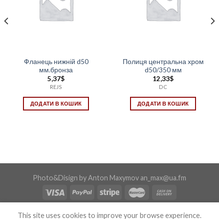
Фланець нижній d50
Полиця центральна хром
мм.бронза
d50/350 мм
5,37
$
12,33
$
REJS
DC
ДОДАТИ В КОШИК
ДОДАТИ В КОШИК
Photo&Disign by Anton Maxymov an_max@ua.fm
Copyright 2026 ©
Confix
This site uses cookies to improve your browse experience.