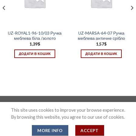
UZ-ROYAL1-96-10/03 Ручка
UZ-MARSA-64-07 Ручка
меблева біла /золото
меблева античне срібло
1,39
$
1,57
$
ДОДАТИ В КОШИК
ДОДАТИ В КОШИК
Photo&Disign by Anton Maxymov an_max@ua.fm
This site uses cookies to improve your browse experience.
By browsing this website, you agree to our use of cookies.
Copyright 2026 ©
Confix
MORE INFO
ACCEPT