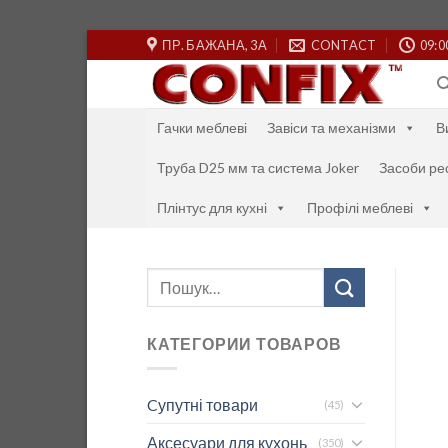
Skip
ПР. БАЖАНА, 3А
CONTACT
09:0
to
content
Гачки меблеві
Завіси та механізми
В
Труба D25 мм та система Joker
Засоби ре
Плінтус для кухні
Профілі меблеві
Шукати:
КАТЕГОРИИ ТОВАРОВ
Cупутні товари
(45)
Аксесуари для кухонь
(350)