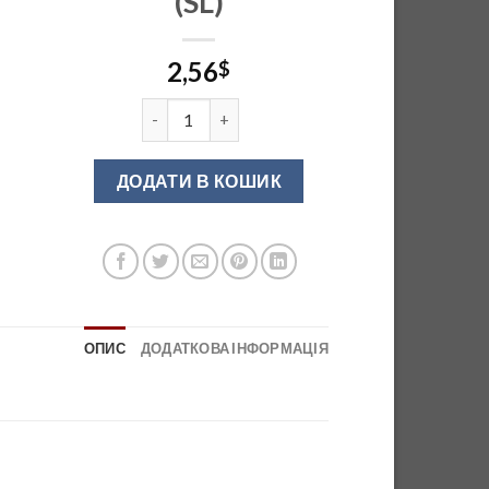
(SL)
2,56
$
D-102/128 G4 Ручка меблева бронза антична (
ДОДАТИ В КОШИК
ОПИС
ДОДАТКОВА ІНФОРМАЦІЯ