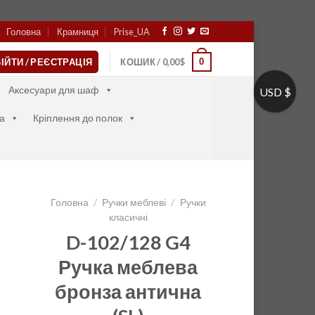
Головна
Крамниця
Prise_UA
0
ІЙТИ / РЕЄСТРАЦІЯ
КОШИК /
0,00
$
Аксесуари для шаф
USD $
а
Кріплення до полок
Головна
/
Ручки меблеві
/
Ручки
класичні
D-102/128 G4
Ручка меблева
бронза антична