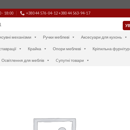
0 - 18:00
+380 44 576-04-12 +380 44 563-94-17
УВ
исувні механізми
Ручки меблеві
Аксесуари для кухонь
ставрації
Крайка
Опори меблеві
Кріпильна фурнітур
Освітлення для меблів
Cупутні товари