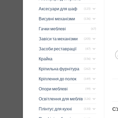
Аксесуари для шаф
(125)
Висувні механізми
(136)
Гачки меблеві
(67)
Завіси та механізми
(205)
Засоби реставрації
(47)
Крайка
(156)
Кріпильна фурнітура
(262)
Кріплення до полок
(149)
Опори меблеві
(99)
Освітлення для меблів
(126)
С
Плінтус для кухні
(130)