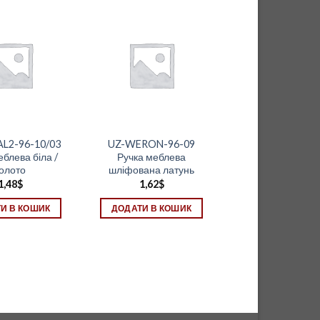
L2-96-10/03
UZ-WERON-96-09
еблева біла /
Ручка меблева
олото
шліфована латунь
1,48
$
1,62
$
И В КОШИК
ДОДАТИ В КОШИК