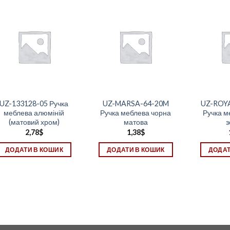
UZ-133128-05 Ручка
UZ-MARSA-64-20M
UZ-ROYA
меблева алюміній
Ручка меблева чорна
Ручка м
(матовий хром)
матова
з
2,78
$
1,38
$
ДОДАТИ В КОШИК
ДОДАТИ В КОШИК
ДОДАТ