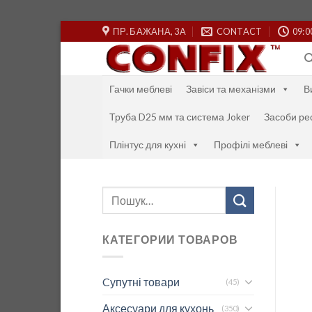
Skip
ПР. БАЖАНА, 3А
CONTACT
09:0
to
content
Гачки меблеві
Завіси та механізми
В
Труба D25 мм та система Joker
Засоби ре
Плінтус для кухні
Профілі меблеві
Шукати:
КАТЕГОРИИ ТОВАРОВ
Cупутні товари
(45)
Аксесуари для кухонь
(350)