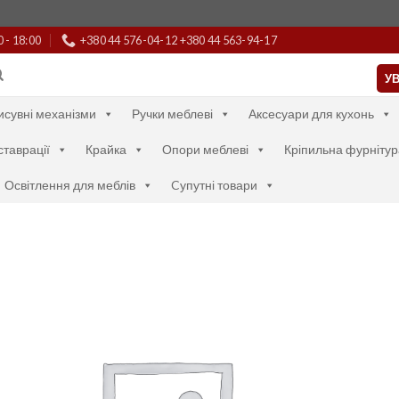
0 - 18:00
+380 44 576-04-12 +380 44 563-94-17
УВ
исувні механізми
Ручки меблеві
Аксесуари для кухонь
ставрації
Крайка
Опори меблеві
Кріпильна фурнітур
Освітлення для меблів
Cупутні товари