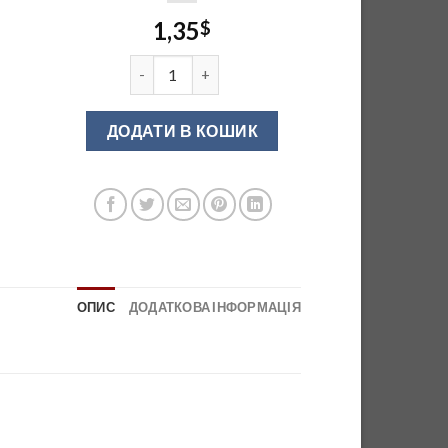
1,35
$
DN 92/128 G2 Ручка меблева хром (OL) кількі
ДОДАТИ В КОШИК
ОПИС
ДОДАТКОВА ІНФОРМАЦІЯ