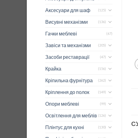
Аксесуари для шаф
(125)
Висувні механізми
(136)
Гачки меблеві
(67)
Завіси та механізми
(205)
Засоби реставрації
(47)
Крайка
(156)
Кріпильна фурнітура
(262)
Кріплення до полок
(149)
Опори меблеві
(99)
Освітлення для меблів
(126)
С
Плінтус для кухні
(130)