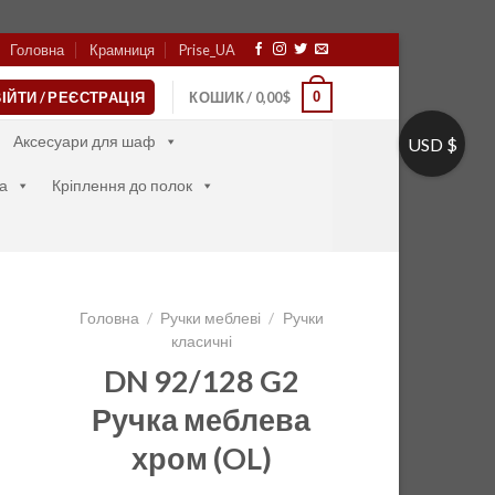
Головна
Крамниця
Prise_UA
0
ІЙТИ / РЕЄСТРАЦІЯ
КОШИК /
0,00
$
Аксесуари для шаф
USD $
а
Кріплення до полок
Головна
/
Ручки меблеві
/
Ручки
класичні
DN 92/128 G2
Ручка меблева
хром (OL)