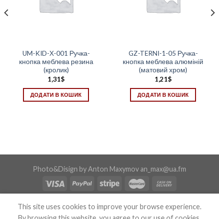
UM-KID-Х-001 Ручка-
GZ-TERNI-1-05 Ручка-
кнопка меблева резина
кнопка меблева алюміній
(кролик)
(матовий хром)
1,31
$
1,21
$
ДОДАТИ В КОШИК
ДОДАТИ В КОШИК
Photo&Disign by Anton Maxymov an_max@ua.fm
Copyright 2026 ©
Confix
This site uses cookies to improve your browse experience.
By browsing this website, you agree to our use of cookies.