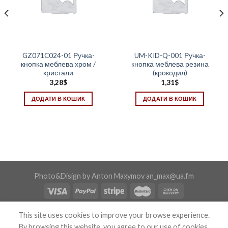
GZ071C024-01 Ручка-
UM-KID-Q-001 Ручка-
кнопка меблева хром /
кнопка меблева резина
кристали
(крокодил)
3,28
$
1,31
$
ДОДАТИ В КОШИК
ДОДАТИ В КОШИК
Photo&Disign by Anton Maxymov an_max@ua.fm
Copyright 2026 ©
Confix
This site uses cookies to improve your browse experience.
By browsing this website, you agree to our use of cookies.