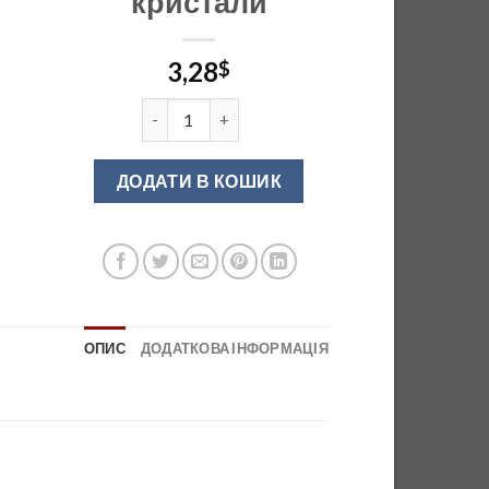
кристали
3,28
$
GZ071C024-01 Ручка-кнопка меблева хром / к
ДОДАТИ В КОШИК
ОПИС
ДОДАТКОВА ІНФОРМАЦІЯ