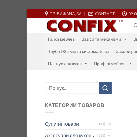
Skip
ПР. БАЖАНА, 3А
CONTACT
09:0
to
content
Гачки меблеві
Завіси та механізми
В
Труба D25 мм та система Joker
Засоби ре
Плінтус для кухні
Профілі меблеві
Шукати:
КАТЕГОРИИ ТОВАРОВ
Cупутні товари
(45)
Аксесуари для кухонь
(350)