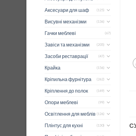
Аксесуари для шаф
(125)
Висувні механізми
(136)
Гачки меблеві
(67)
Завіси та механізми
(205)
Засоби реставрації
(47)
Крайка
(156)
Кріпильна фурнітура
(262)
Кріплення до полок
(149)
Опори меблеві
(99)
Освітлення для меблів
(126)
С
Плінтус для кухні
(130)