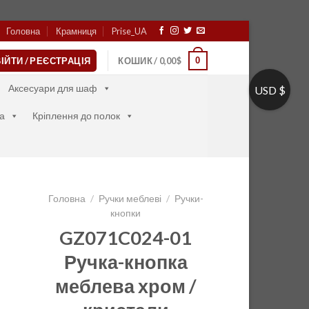
Головна
Крамниця
Prise_UA
0
ІЙТИ / РЕЄСТРАЦІЯ
КОШИК /
0,00
$
Аксесуари для шаф
USD $
а
Кріплення до полок
Головна
/
Ручки меблеві
/
Ручки-
кнопки
GZ071C024-01
Ручка-кнопка
меблева хром /