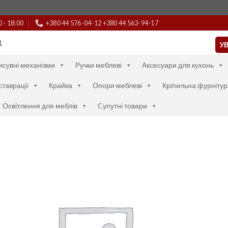
0 - 18:00
+380 44 576-04-12 +380 44 563-94-17
УВ
исувні механізми
Ручки меблеві
Аксесуари для кухонь
ставрації
Крайка
Опори меблеві
Кріпильна фурнітур
Освітлення для меблів
Cупутні товари