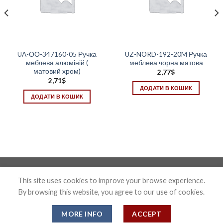
UA-ОО-347160-05 Ручка
UZ-NORD-192-20M Ручка
меблева алюміній (
меблева чорна матова
матовий хром)
2,77
$
2,71
$
ДОДАТИ В КОШИК
ДОДАТИ В КОШИК
Photo&Disign by Anton Maxymov an_max@ua.fm
This site uses cookies to improve your browse experience.
By browsing this website, you agree to our use of cookies.
Copyright 2026 ©
Confix
MORE INFO
ACCEPT