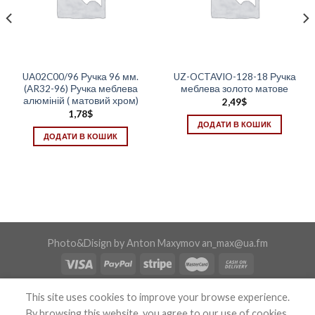
UA02C00/96 Ручка 96 мм.
UZ-OCTAVIO-128-18 Ручка
(AR32-96) Ручка меблева
меблева золото матове
алюміній ( матовий хром)
2,49
$
1,78
$
ДОДАТИ В КОШИК
ДОДАТИ В КОШИК
Photo&Disign by Anton Maxymov an_max@ua.fm
Copyright 2026 ©
Confix
This site uses cookies to improve your browse experience.
By browsing this website, you agree to our use of cookies.