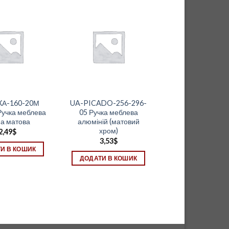
XА-160-20М
UA-PICADO-256-296-
Ручка меблева
05 Ручка меблева
а матова
алюміній (матовий
хром)
2,49
$
3,53
$
И В КОШИК
ДОДАТИ В КОШИК