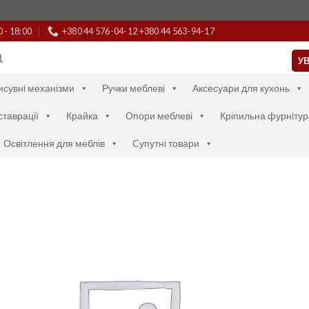
0 - 18:00
+380 44 576-04-12 +380 44 563-94-17
УВ
исувні механізми
Ручки меблеві
Аксесуари для кухонь
ставрації
Крайка
Опори меблеві
Кріпильна фурнітур
Освітлення для меблів
Cупутні товари