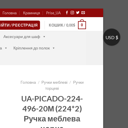
Головна
Крамниця
Prise_UA
0
ІЙТИ / РЕЄСТРАЦІЯ
КОШИК /
0,00
$
Аксесуари для шаф
USD $
а
Кріплення до полок
Головна
/
Ручки меблеві
/
Ручки
торцеві
UA-PICADO-224-
496-20М (224*2)
Ручка меблева