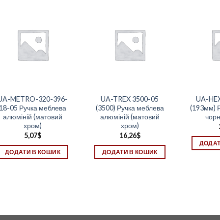
UA-METRO-320-396-
UA-TREX 3500-05
UA-HE
18-05 Ручка меблева
(3500) Ручка меблева
(193мм) 
алюміній (матовий
алюміній (матовий
чорн
хром)
хром)
5,07
$
16,26
$
ДОДАТ
ДОДАТИ В КОШИК
ДОДАТИ В КОШИК