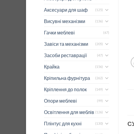
Аксесуари для шаф
(125)
Висувні механізми
(136)
Гачки меблеві
(67)
Завіси та механізми
(205)
Засоби реставрації
(47)
Крайка
(156)
Кріпильна фурнітура
(262)
Кріплення до полок
(149)
Опори меблеві
(99)
Освітлення для меблів
(126)
С
Плінтус для кухні
(130)