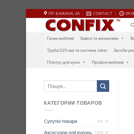
Skip
ПР. БАЖАНА, 3А
CONTACT
09:0
to
content
Гачки меблеві
Завіси та механізми
В
Труба D25 мм та система Joker
Засоби ре
Плінтус для кухні
Профілі меблеві
Шукати:
КАТЕГОРИИ ТОВАРОВ
Cупутні товари
(45)
Аксесуари для кухонь
(350)