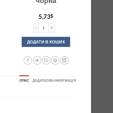
чорна
5,73
$
UA-PICADO-224-496-20М (224*2) Ручка меблев
ДОДАТИ В КОШИК
ОПИС
ДОДАТКОВА ІНФОРМАЦІЯ