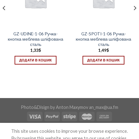
GZ-UDINE-1-06 Ручка-
GZ-SPOTI-1-06 Ручка-
кнопка меблева шліфована
кнопка меблева шліфована
сталь
сталь
1,33
$
1,49
$
ДОДАТИ В КОШИК
ДОДАТИ В КОШИК
Photo&Disign by Anton Maxymov an_max@ua.fm
Copyright 2026 ©
Confix
This site uses cookies to improve your browse experience.
By browsing this website, you agree to our use of cookies.