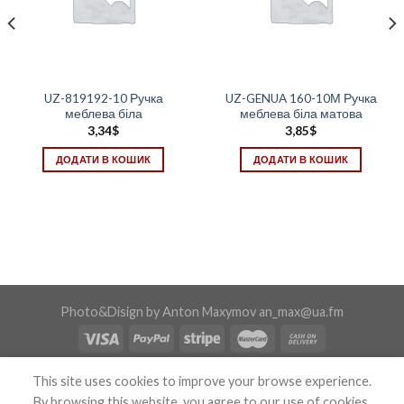
UZ-819192-10 Ручка
UZ-GENUA 160-10М Ручка
меблева біла
меблева біла матова
3,34
$
3,85
$
ДОДАТИ В КОШИК
ДОДАТИ В КОШИК
Photo&Disign by Anton Maxymov an_max@ua.fm
Copyright 2026 ©
Confix
This site uses cookies to improve your browse experience.
By browsing this website, you agree to our use of cookies.