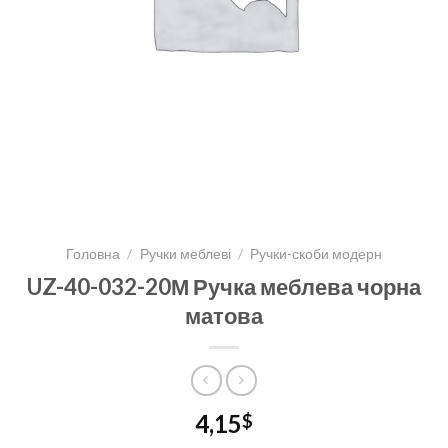
Головна
/
Ручки меблеві
/
Ручки-скоби модерн
UZ-40-032-20М Ручка меблева чорна
матова
4,15
$