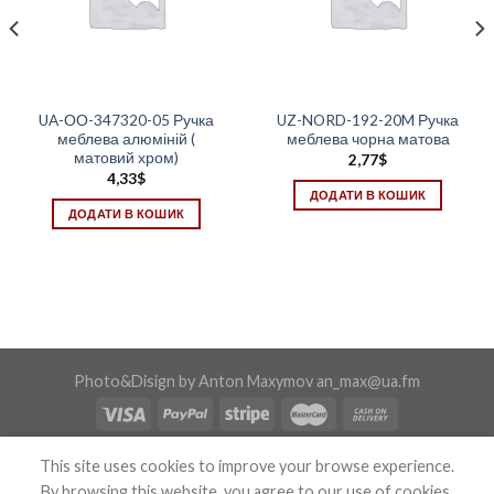
UA-ОО-347320-05 Ручка
UZ-NORD-192-20M Ручка
меблева алюміній (
меблева чорна матова
матовий хром)
2,77
$
4,33
$
ДОДАТИ В КОШИК
ДОДАТИ В КОШИК
Photo&Disign by Anton Maxymov an_max@ua.fm
Copyright 2026 ©
Confix
This site uses cookies to improve your browse experience.
By browsing this website, you agree to our use of cookies.