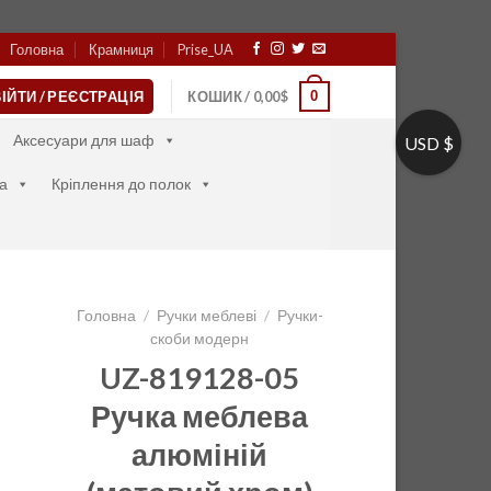
Головна
Крамниця
Prise_UA
0
ІЙТИ / РЕЄСТРАЦІЯ
КОШИК /
0,00
$
Аксесуари для шаф
USD $
а
Кріплення до полок
Головна
/
Ручки меблеві
/
Ручки-
скоби модерн
UZ-819128-05
Ручка меблева
алюміній