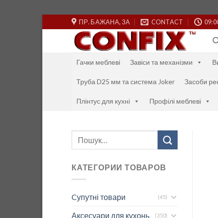
Skip
ПР. БАЖАНА, 3А
CONTACT
09:0
to
content
Гачки меблеві
Завіси та механізми
В
Труба D25 мм та система Joker
Засоби ре
Плінтус для кухні
Профілі меблеві
Шукати:
КАТЕГОРИИ ТОВАРОВ
Cупутні товари
(45)
Аксесуари для кухонь
(350)