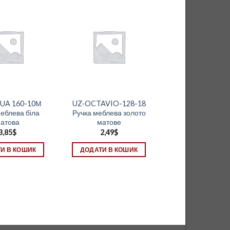
UA 160-10М
UZ-OCTAVIO-128-18
меблева біла
Ручка меблева золото
атова
матове
3,85
$
2,49
$
И В КОШИК
ДОДАТИ В КОШИК