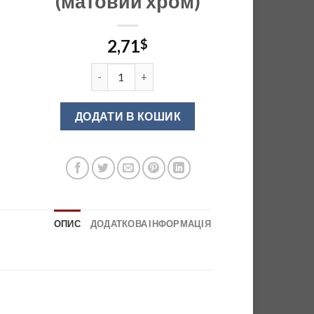
(матовий хром)
2,71
$
UZ-819128-05 Ручка меблева алюміній (матов
ДОДАТИ В КОШИК
ОПИС
ДОДАТКОВА ІНФОРМАЦІЯ