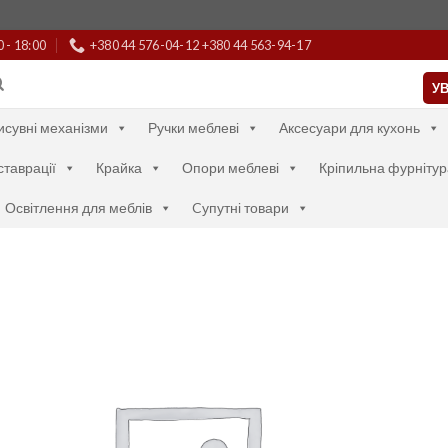
0 - 18:00
+380 44 576-04-12 +380 44 563-94-17
УВ
исувні механізми
Ручки меблеві
Аксесуари для кухонь
ставрації
Крайка
Опори меблеві
Кріпильна фурнітур
Освітлення для меблів
Cупутні товари