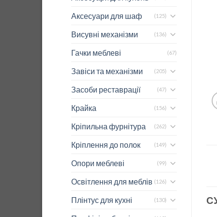
Аксесуари для шаф
(125)
Висувні механізми
(136)
Гачки меблеві
(67)
Завіси та механізми
(205)
Засоби реставрації
(47)
Крайка
(156)
Кріпильна фурнітура
(262)
Кріплення до полок
(149)
Опори меблеві
(99)
Освітлення для меблів
(126)
С
Плінтус для кухні
(130)