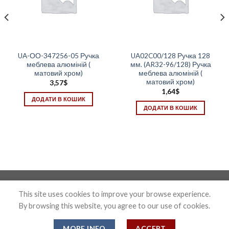
UA-ОО-347256-05 Ручка
UA02C00/128 Ручка 128
меблева алюміній (
мм. (AR32-96/128) Ручка
матовий хром)
меблева алюміній (
матовий хром)
3,57
$
1,64
$
ДОДАТИ В КОШИК
ДОДАТИ В КОШИК
Photo&Disign by Anton Maxymov an_max@ua.fm
This site uses cookies to improve your browse experience.
By browsing this website, you agree to our use of cookies.
Copyright 2026 ©
Confix
MORE INFO
ACCEPT