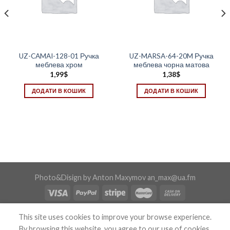
UZ-CAMAI-128-01 Ручка
UZ-MARSA-64-20M Ручка
меблева хром
меблева чорна матова
1,99
$
1,38
$
ДОДАТИ В КОШИК
ДОДАТИ В КОШИК
Photo&Disign by Anton Maxymov an_max@ua.fm
Copyright 2026 ©
Confix
This site uses cookies to improve your browse experience.
By browsing this website, you agree to our use of cookies.