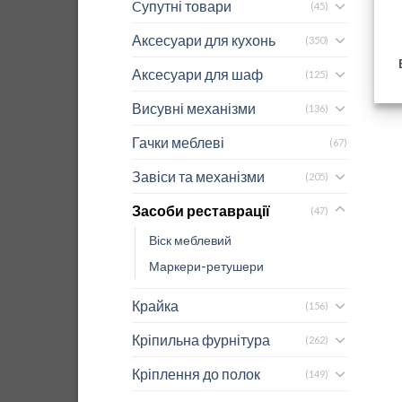
Cупутні товари
(45)
Аксесуари для кухонь
(350)
Аксесуари для шаф
(125)
Висувні механізми
(136)
Гачки меблеві
(67)
Завіси та механізми
(205)
Засоби реставрації
(47)
Віск меблевий
Маркери-ретушери
Крайка
(156)
Кріпильна фурнітура
(262)
Кріплення до полок
(149)