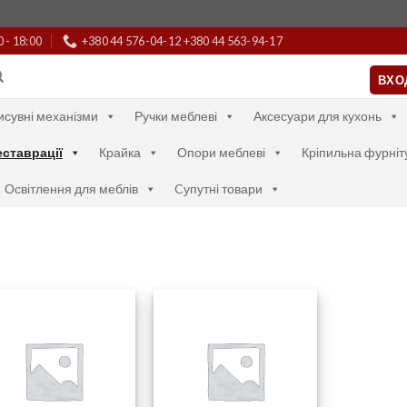
0 - 18:00
+380 44 576-04-12 +380 44 563-94-17
ВХО
исувні механізми
Ручки меблеві
Аксесуари для кухонь
ставрації
Крайка
Опори меблеві
Кріпильна фурніт
Освітлення для меблів
Cупутні товари