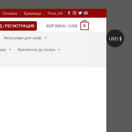
Головна
Крамниця
Prise_UA
0
Д / РЕГИСТРАЦИЯ
КОРЗИНА /
0,00
$
Аксесуари для шаф
USD $
ура
Кріплення до полок