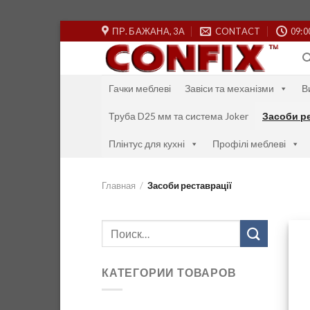
Skip
ПР. БАЖАНА, 3А
CONTACT
09:0
to
content
Гачки меблеві
Завіси та механізми
В
Труба D25 мм та система Joker
Засоби ре
Плінтус для кухні
Профілі меблеві
Главная
/
Засоби реставрації
Искать:
КАТЕГОРИИ ТОВАРОВ