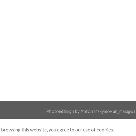
Photo&Disign by Anton Maxymov an_max@ua
browsing this website, you agree to our use of cookies.