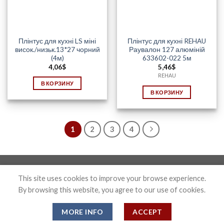
Плінтус для кухні LS міні
Плінтус для кухні REHAU
висок./низьк.13*27 чорний
Раувалон 127 алюміній
(4м)
633602-022 5м
4,06
$
5,46
$
REHAU
В КОРЗИНУ
В КОРЗИНУ
1
2
3
4
Photo&Disign by Anton Maxymov an_max@ua.fm
This site uses cookies to improve your browse experience.
By browsing this website, you agree to our use of cookies.
Copyright 2026 ©
Confix
MORE INFO
ACCEPT