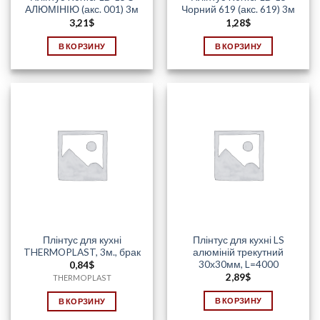
АЛЮМІНІЮ (акс. 001) 3м
Чорний 619 (акс. 619) 3м
3,21
$
1,28
$
В КОРЗИНУ
В КОРЗИНУ
Плінтус для кухні
Плінтус для кухні LS
THERMOPLAST, 3м., брак
алюміній трекутний
30х30мм, L=4000
0,84
$
2,89
$
THERMOPLAST
В КОРЗИНУ
В КОРЗИНУ