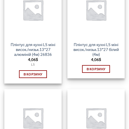
Плінтус для кухні LS міні
Плінтус для кухні LS міні
висок./низьк.13*27
висок./низьк.13*27 білий
алюміній (4м) 26836
(4м)
4,06
$
4,06
$
LS
В КОРЗИНУ
В КОРЗИНУ