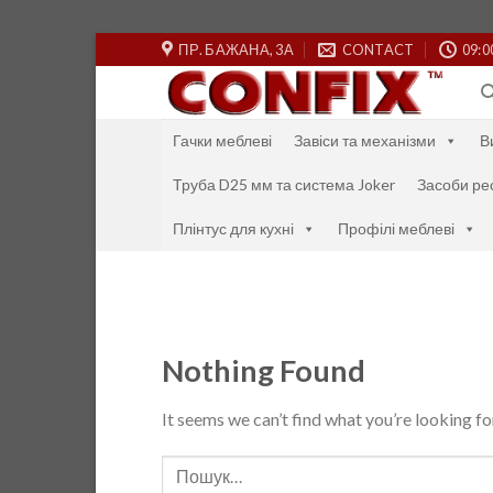
Skip
ПР. БАЖАНА, 3А
CONTACT
09:0
to
content
Гачки меблеві
Завіси та механізми
В
Труба D25 мм та система Joker
Засоби ре
Плінтус для кухні
Профілі меблеві
Nothing Found
It seems we can’t find what you’re looking fo