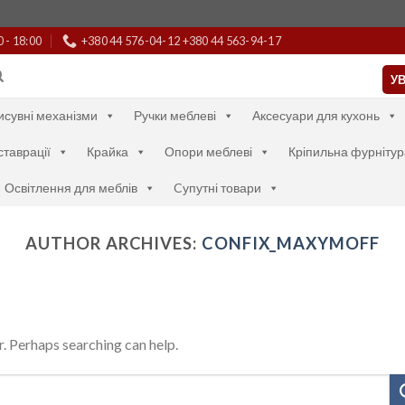
0 - 18:00
+380 44 576-04-12 +380 44 563-94-17
УВ
исувні механізми
Ручки меблеві
Аксесуари для кухонь
ставрації
Крайка
Опори меблеві
Кріпильна фурнітур
Освітлення для меблів
Cупутні товари
AUTHOR ARCHIVES:
CONFIX_MAXYMOFF
r. Perhaps searching can help.